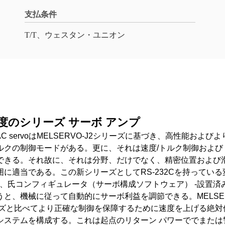
支払条件
T/T、ウェスタン・ユニオン
2の極度のシリーズ サーボ アンプ
的AC servoはMELSERVO-J2シリーズに基づき、高性能
クの制御モードがある。更に、それは速度/トルク制御およびト
できる。それ故に、それは分野、だけでなく、精密位置および
に適当である。この新シリーズとしてRS-232Cを持ってい
機能、氏コンフィギュレータ（サーボ構成ソフトウェア） -設置
、機械に従って自動的にサーボ利益を調節できる。MELSERVO 
シリーズと比べてより正確な制御を保障するために速度を上げる絶
システムを構成する。これは起点のリターン パワーででまたは