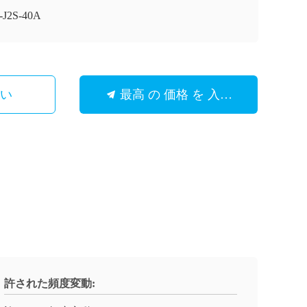
J2S-40A
さい
最高 の 価格 を 入手 する
許された頻度変動: