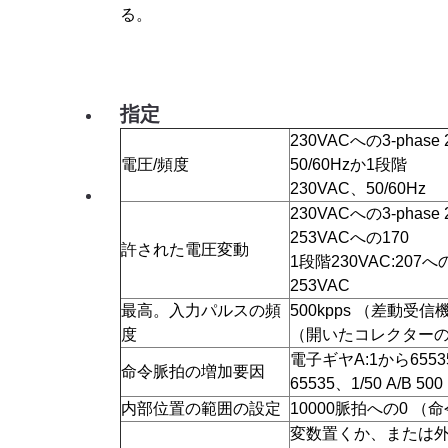
る。
指定
230VACへの3-phase 
電圧/頻度
50/60Hzか1段階
230VAC、50/60Hz
230VACへの3-phase 2
253VACへの170
許された電圧変動
1段階230VAC:207へ
253VAC
最高。入力パルスの頻
500kpps （差動受信
度
（開いたコレクター
電子ギヤA:1から65535 
命令脈拍の増加要因
65535、1/50 A/B 500
内部位置の範囲の設定
10000脈拍への0 
変数置くか、または