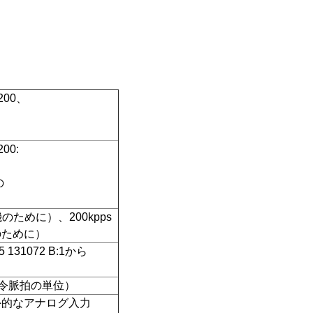
200、
00:
の
機のために）、200kpps
のために）
131072 B:1から
（命令脈拍の単位）
外的なアナログ入力