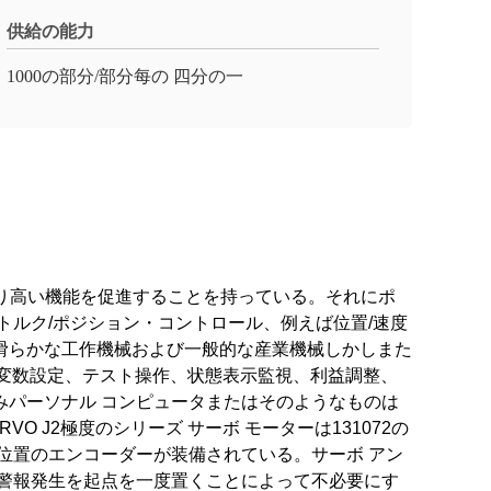
供給の能力
1000の部分/部分每の 四分の一
およびより高い機能を促進することを持っている。それにポ
ルク/ポジション・コントロール、例えば位置/速度
滑らかな工作機械および一般的な産業機械しかしまた
る変数設定、テスト操作、状態表示監視、利益調整、
済みパーソナル コンピュータまたはそのようなものは
J2極度のシリーズ サーボ モーターは131072の
対位置のエンコーダーが装備されている。サーボ アン
警報発生を起点を一度置くことによって不必要にす