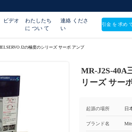
ビデオ
わたしたち
連絡 くださ
引金 を 求め 
に つい て
い
い
三菱MELSERVO J2の極度のシリーズ サーボ アンプ
MR-J2S-4
リーズ サー
起源の場所
日
ブランド名
Mit