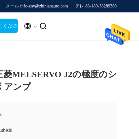
メール info-zny@zhinianauto.com
テレ 86-180-38289380


て くださ
0A三菱MELSERVO J2の極度のシ
ボ アンプ
本
subishi