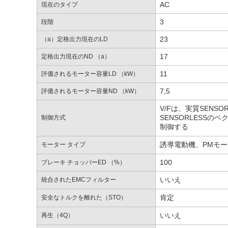
AC
現在のタイプ
3
段階
23
（a）定格出力現在のLD
17
定格出力現在のND （a）
11
評価されるモーター容量LD （kW）
7,5
評価されるモーター容量ND （kW）
V/Fは、実質SENS
SENSORLESS
制御方式
制御する
誘導電動機、PMモ
モーター タイプ
100
ブレーキ チョッパーED （%）
いいえ
統合されたEMCフィルター
肯定
安全なトルクを離れた（STO）
いいえ
再生（4Q）