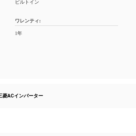
ビルトイン
ワレンティ:
1年
三菱ACインバーター