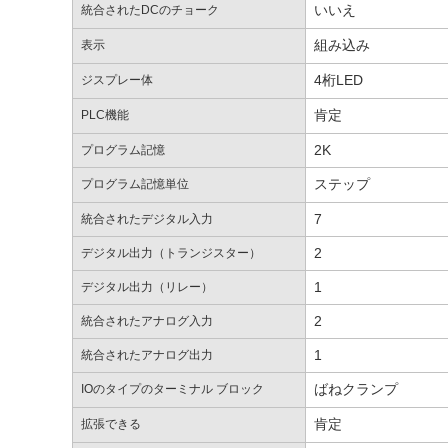
いいえ
統合されたDCのチョーク
組み込み
表示
4桁LED
ジスプレー体
肯定
PLC機能
2K
プログラム記憶
ステップ
プログラム記憶単位
7
統合されたデジタル入力
2
デジタル出力（トランジスター）
1
デジタル出力（リレー）
2
統合されたアナログ入力
1
統合されたアナログ出力
ばねクランプ
IOのタイプのターミナル ブロック
肯定
拡張できる