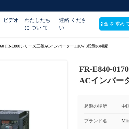
ビデオ
わたしたち
連絡 くださ
引金 を 求め 
に つい て
い
い
70-4-60 FR-E800シリーズ三菱ACインバーター11KW 3段階の頻度
FR-E840-01
ACインバータ
起源の場所
中
ブランド名
Mit