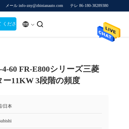
メール info-zny@zhinianauto.com
テレ 86-180-38289380


て くださ
70-4-60 FR-E800シリーズ三菱
ー11KW 3段階の頻度
国/日本
subishi