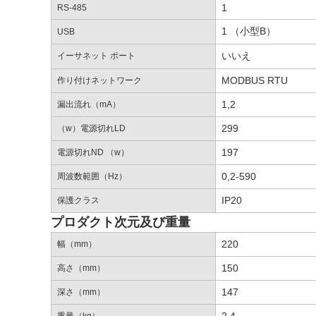
1
RS-485
1 （小型B）
USB
いいえ
イーサネット ポート
MODBUS RTU
作り付けネットワーク
1,2
漏出流れ（mA）
299
（w）電源切れLD
197
電源切れND （w）
0,2-590
周波数範囲（Hz）
IP20
保護クラス
プロダクト次元及び重量
220
幅（mm）
150
高さ（mm）
147
深さ（mm）