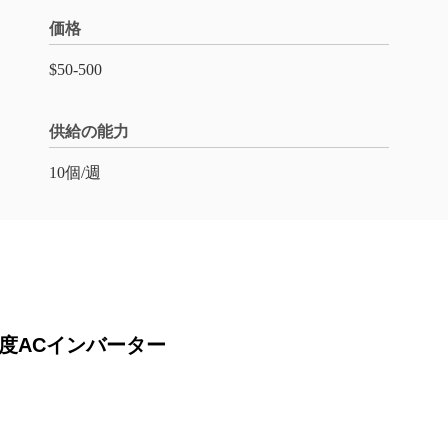
価格
$50-500
供給の能力
10個/週
階の頻度ACインバーター