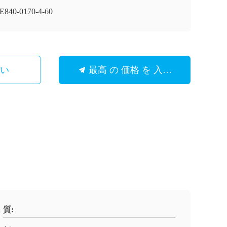
E840-0170-4-60
さい
最高 の 価格 を 入手 する
質: