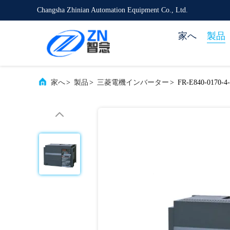
Changsha Zhinian Automation Equipment Co., Ltd.
家へ
製品
家へ
>
製品
>
三菱電機インバーター
>
FR-E840-01