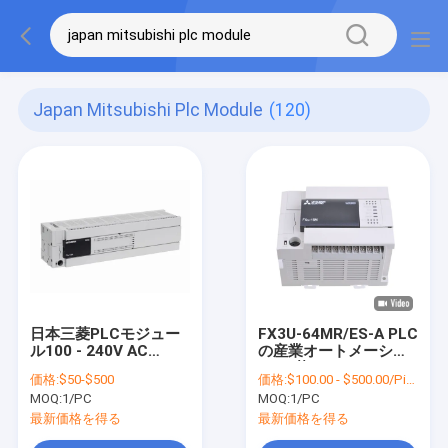
Japan Mitsubishi Plc Module
(120)
日本三菱PLCモジュー
FX3U-64MR/ES-A PLC
ル100 - 240V AC
の産業オートメーショ
FX3U-128MT/ES-A
ン/三菱PLCモジュール
価格:
$50-$500
価格:
$100.00 - $500.00/Pieces
のリレー出力
MOQ:
1/PC
MOQ:
1/PC
最新価格を得る
最新価格を得る