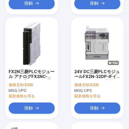
接触
接触
FX2N三菱PLCモジュー
24V DC三菱PLCモジュ
ル アナログFX2NC-
ールFX2N-32DP-IFイ
4ADのプログラム可能
ンターフェイス単位
価格:
$50-$500
価格:
$50-$500
な論理のコントローラ
MELSEC-Fシリーズ
MOQ:
1/PC
MOQ:
1/PC
ー
最新価格を得る
最新価格を得る
接触
接触