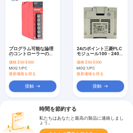
プログラム可能な論理
24のポイント三菱PLC
のコントローラーの三
モジュール100 - 240V
菱PLCモジュール
FX3U-128MR/ES-A
価格:
$50-$500
価格:
$50-$500
Q61SP
MOQ:
1/PC
MOQ:
1/PC
最新価格を得る
最新価格を得る
接触
接触
時間を節約する
私たちはあなたと最高の製品に連絡しまし
ょう。