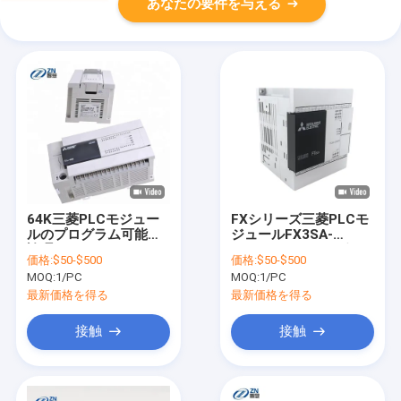
あなたの要件を与える
64K三菱PLCモジュー
FXシリーズ三菱PLCモ
ルのプログラム可能な
ジュールFX3SA-
論理のコントローラー
20MR-CM AC 12ポイ
価格:
$50-$500
価格:
$50-$500
FX3U-16MR/ES-A
ントの100 - 240V
MOQ:
1/PC
MOQ:
1/PC
最新価格を得る
最新価格を得る
接触
接触