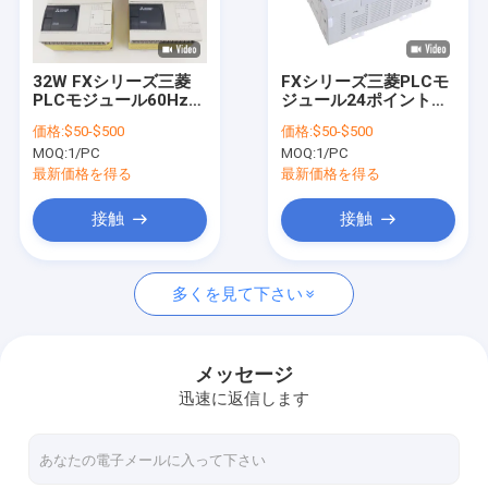
わたしたち に つい て
工場 ツアー
32W FXシリーズ三菱
FXシリーズ三菱PLCモ
PLCモジュール60Hz
ジュール24ポイント
品質管理
FX3GA-60MT-CM 36
FX3GA-24MR-CM AC
価格:
$50-$500
価格:
$50-$500
は24リレー出力を入れ
100 - 240V
MOQ:
1/PC
MOQ:
1/PC
た
連絡 ください
最新価格を得る
最新価格を得る
引金 を 求め て ください
接触
接触
多くを見て下さい
PLCの産業オートメーション
Omron PLC CJ1W
メッセージ
迅速に返信します
Omron PLC CJ2M
Omron PLC NX