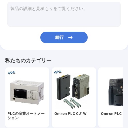
Omron PLC CP1E
Omron CP1W
Omron PLC CP1H
続行
Omron CS1D
Omron HMIのタッチ画面
私たちのカテゴリー
profaceのhmi
富士電気HMI
三菱PLCモジュール
三菱HMIタッチ画面
PLCの産業オートメー
Omron PLC CJ1W
Omron PLC C
三菱サーボ モーター
ション