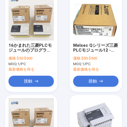
16かまれた三菱PLCモ
Melsec Qシリーズ三菱
ジュールのプログラム
PLCモジュール12 -
可能な論理のコントロ
24V DC QY50デジタル
価格:
$50-$500
価格:
$50-$500
ーラーFX3GA-60MR-
出力 モジュール
MOQ:
1/PC
MOQ:
1/PC
CM
最新価格を得る
最新価格を得る
接触
接触
家へ
製品
ビデオ