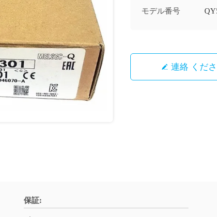
モデル番号
QY
連絡 くだ
保証: