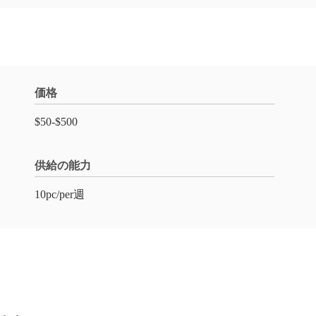
価格
$50-$500
供給の能力
10pc/per週