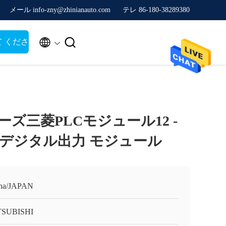
メール info-zny@zhinianauto.com
テレ 86-180-38289380


て くださ
シリーズ三菱PLCモジュール12 -
Y50デジタル出力 モジュール
na/JAPAN
TSUBISHI