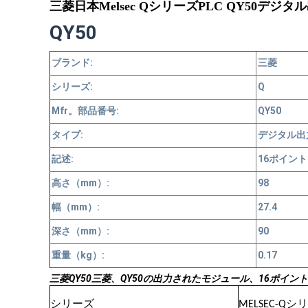
三菱日本Melsec QシリーズPLC QY50デジ
QY50
ブランド:
三菱
シリーズ:
Q
Mfr。部品番号:
QY50
タイプ:
デジタル出
記述:
16ポイント 
高さ（mm）:
98
幅（mm）:
27.4
深さ（mm）:
90
重量（kg）:
0.17
三菱QY50三菱、QY50の出力されたモジュール、16ポイント トラン
シリーズ
MELSEC-Qシ