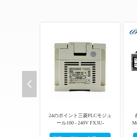
オ
24のポイント三菱PLCモジュ
ール100 - 240V FX3U-
M
128MR/ES-A