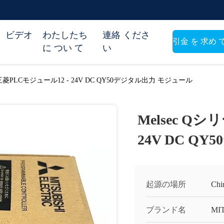
ビデオ
わたしたち
連絡 くださ
引金 を 求め 
に つい て
い
い
ズ三菱PLCモジュール12 - 24V DC QY50デジタル出力 モジュール
Melsec Q
24V DC Q
起源の場所
Chi
ブランド名
MI