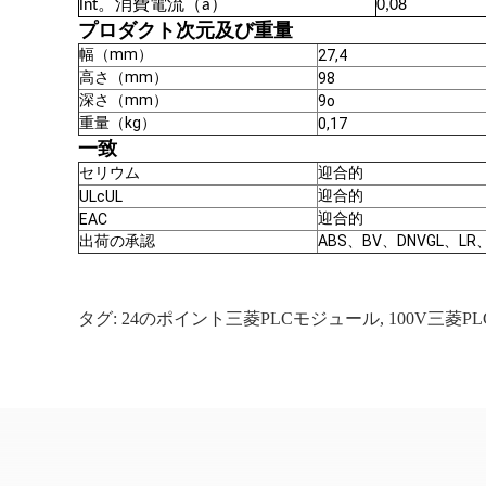
lnt。消費電流（a）
0,08
プロダクト次元及び重量
幅（mm）
27,4
高さ（mm）
98
深さ（mm）
9o
重量（kg）
0,17
一致
セリウム
迎合的
迎合的
ULcUL
迎合的
EAC
出荷の承認
ABS、BV、DNVGL、LR、
タグ:
24のポイント三菱PLCモジュール
,
100V三菱P