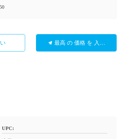
50
さい
最高 の 価格 を 入手 する
UPC: