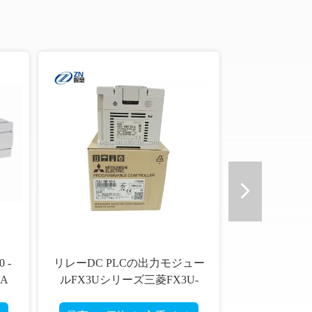
 -
リレーDC PLCの出力モジュー
-A
ルFX3Uシリーズ三菱FX3U-
16MT/ES-A