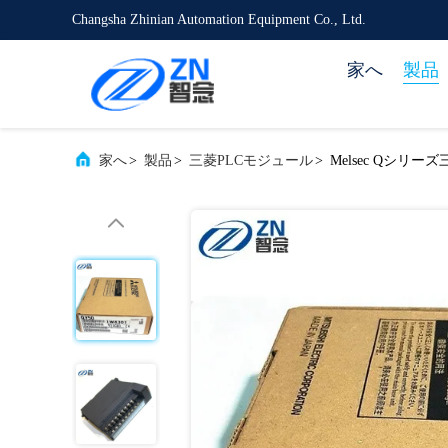
Changsha Zhinian Automation Equipment Co., Ltd.
家へ
製品
家へ
>
製品
>
三菱PLCモジュール
>
Melsec Qシリー