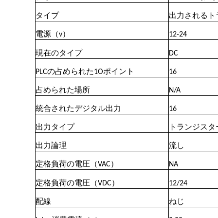
タイプ
出力されるト
電源（v）
12-24
現在のタイプ
DC
PLCの占められた1Oポイント
16
占められた場所
N/A
統合されたデジタル出力
16
出力タイプ
トランジスタ
出力論理
流し
定格負荷の電圧（VAC）
NA
定格負荷の電圧（VDC）
12/24
配線
ねじ