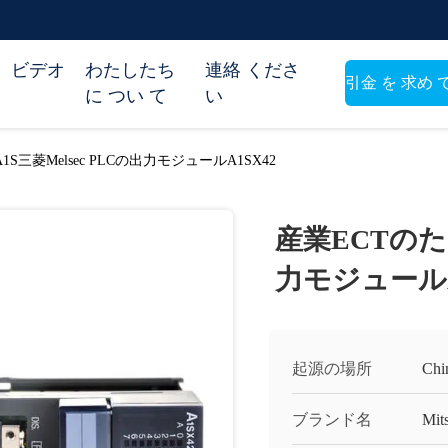
ビデオ
わたしたち
連絡 くださ
引金 を 求め 
に つい て
い
い
S三菱Melsec PLCの出力モジュールA1SX42
産業ECTのため
力モジュールA
起源の場所
Chi
ブランド名
Mit