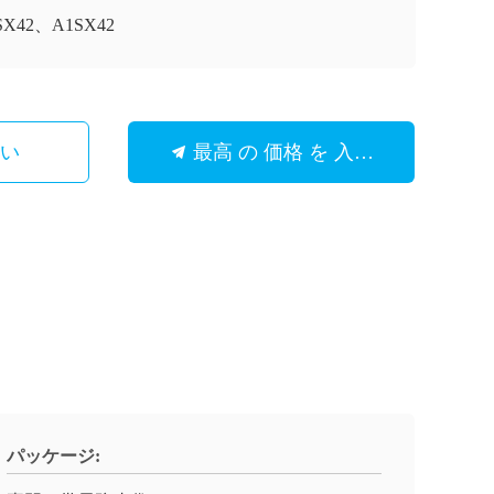
SX42、A1SX42
さい
最高 の 価格 を 入手 する
パッケージ: