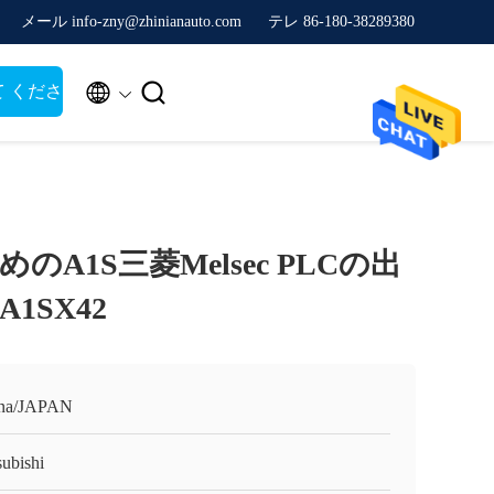
メール info-zny@zhinianauto.com
テレ 86-180-38289380


て くださ
のA1S三菱Melsec PLCの出
1SX42
na/JAPAN
subishi