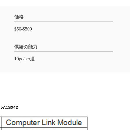
価格
$50-$500
供給の能力
10pc/per週
A1SX42