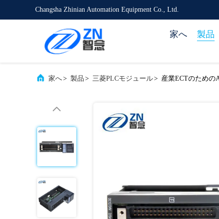
Changsha Zhinian Automation Equipment Co., Ltd.
家へ
製品
家へ
>
製品
>
三菱PLCモジュール
>
産業ECTのためのA1