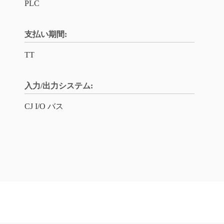
PLC
支払い期間:
TT
入力/出力システム:
CJ I/O バス