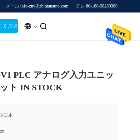
メール info-zny@zhinianauto.com
テレ 86-180-38289380


て くださ
81-V1 PLC アナログ入力ユニッ
プット IN STOCK
国/日本
on