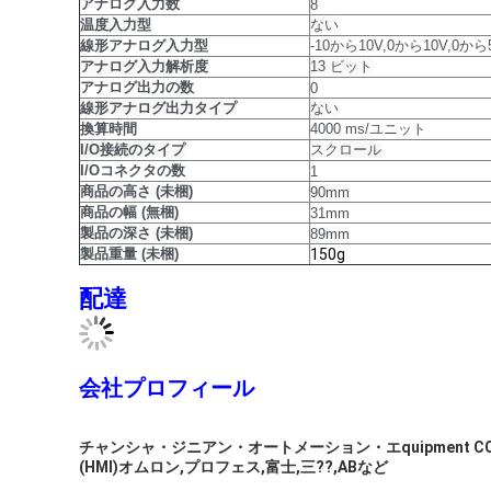
アナログ入力数
8
温度入力型
ない
線形アナログ入力型
-10から10V,0から10V,0から
アナログ入力解析度
13 ビット
アナログ出力の数
0
線形アナログ出力タイプ
ない
換算時間
4000 ms/ユニット
I/O接続のタイプ
スクロール
I/Oコネクタの数
1
商品の高さ (未梱)
90mm
商品の幅 (無梱)
31mm
製品の深さ (未梱)
89mm
製品重量 (未梱)
150g
配達
会社プロフィール
チャンシャ・ジニアン・オートメーション・エquipment C
(HMI)オムロン,プロフェス,富士,三??,ABなど