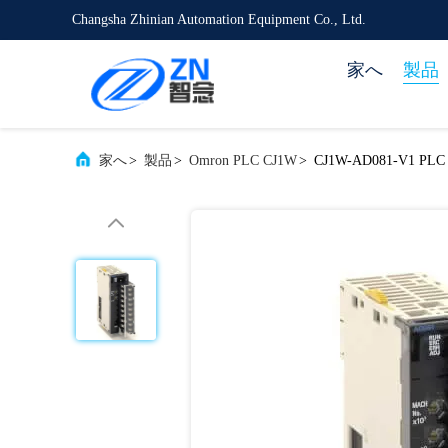
Changsha Zhinian Automation Equipment Co., Ltd.
家へ
製品
家へ
>
製品
>
Omron PLC CJ1W
>
CJ1W-AD081-V1 