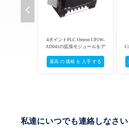
4ポイントPLC Omron CP1W-
AD041の拡張モジュールをア
C
ナログ入力
最高 の 価格 を 入手 する
私達にいつでも連絡しなさい