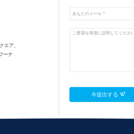
・スクエア、
、フーナ
今提出する