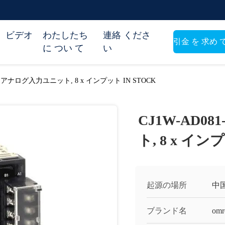
ビデオ
わたしたち
連絡 くださ
引金 を 求め 
に つい て
い
い
PLC アナログ入力ユニット, 8 x インプット IN STOCK
CJ1W-AD0
ト, 8 x イン
起源の場所
中
ブランド名
omr