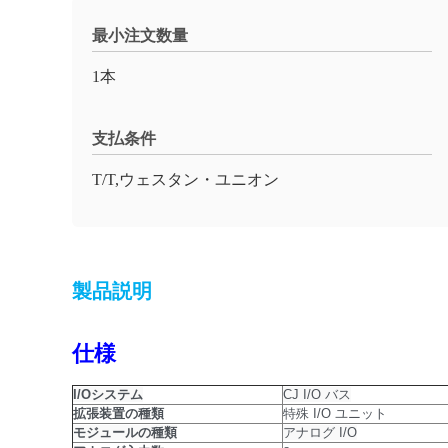
最小注文数量
1本
支払条件
T/T,ウェスタン・ユニオン
製品説明
仕様
I/Oシステム
CJ I/O バス
拡張装置の種類
特殊 I/O ユニット
モジュールの種類
アナログ I/O