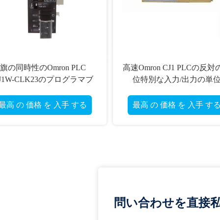
旗の同時性のOmron PLC
高速Omron CJ1 PLCの反対
J1W-CLK23のプログラマブ
位特別な入力/出力の単
ル コントローラ
CJ1W-CT021
最高 の 価格 を 入手 する
最高 の 価格 を 入手 す
問い合わせを直接私