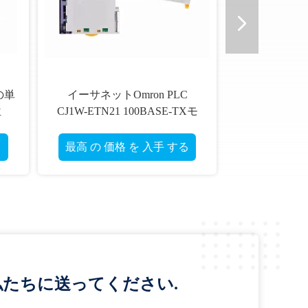
の単
イーサネットOmron PLC
位
CJ1W-ETN21 100BASE-TXモ
デル プログラム可能な論理の
コントローラー
る
最高 の 価格 を 入手 する
たちに送ってください.