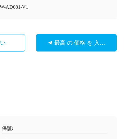
1W-AD081-V1
さい
最高 の 価格 を 入手 する
保証: