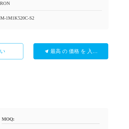
RON
8M-1M1K520C-S2
さい
最高 の 価格 を 入手 する
MOQ: