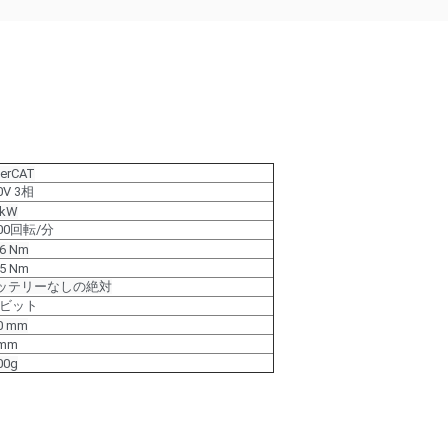
herCAT
0V 3相
5kW
00回転/分
16 Nm
.5 Nm
ッテリーなしの絶対
3 ビット
0 mm
mm
00g