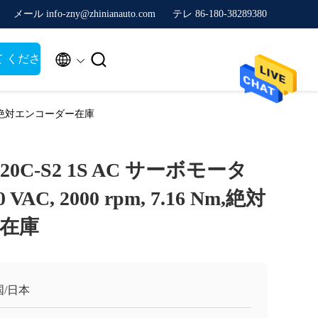
メール info-zny@zhinianauto.com
テレ 86-180-38289380


て くださ
16 Nm,絶対エンコーダー在庫
520C-S2 1S AC サーボモータ
00 VAC, 2000 rpm, 7.16 Nm,絶対
在庫
国/日本