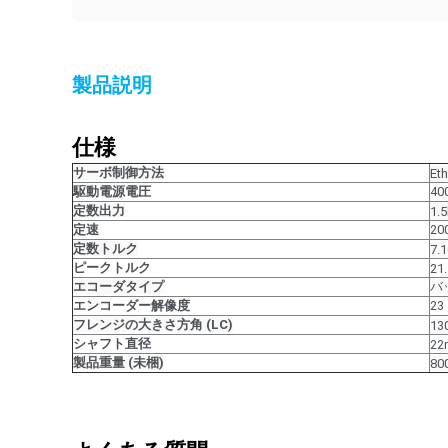
製品説明
仕様
サーボ制御方法
Et
駆動電源電圧
40
定数出力
1.
定速
20
定数トルク
7.
ピークトルク
21
エコーダタイプ
バ
エンコーダー解像度
2
フレンジの大きさ方角 (LC)
13
シャフト直径
22
製品重量 (未梱)
80