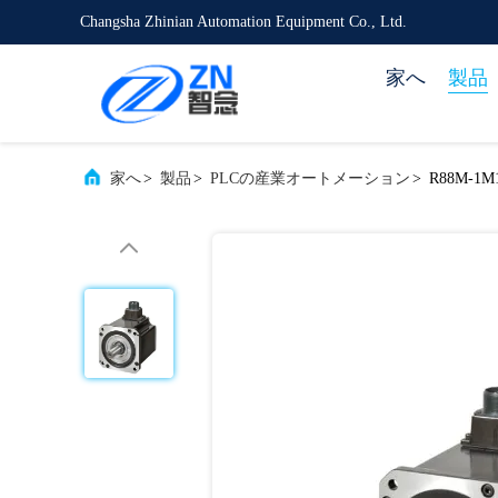
Changsha Zhinian Automation Equipment Co., Ltd.
家へ
製品
家へ
>
製品
>
PLCの産業オートメーション
>
R88M-1M