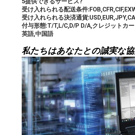
5提供できるサービス?
受け入れられる配送条件:FOB,CFR,CIF,EXW,F
受け入れられる決済通貨:USD,EUR,JPY,CAD,A
付与形態:T/T,L/C,D/P D/A,クレジット
英語,中国語
私たちはあなたとの誠実な協