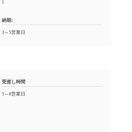
1
納期:
3～5営業日
受渡し時間
5～8営業日