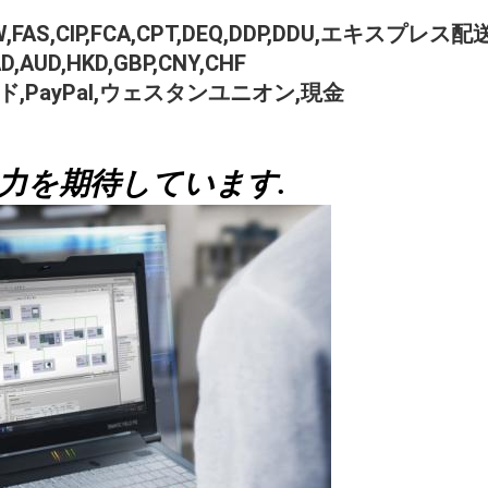
AS,CIP,FCA,CPT,DEQ,DDP,DDU,エキスプレス配送,
UD,HKD,GBP,CNY,CHF
カード,PayPal,ウェスタンユニオン,現金
力を期待しています.