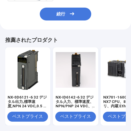
続行
推薦されたプロダクト
NX-0D6121-6 32 デジ
NX-ID6142-6 32 デジ
NX701-1600 S
タル出力,標準速
タル入力、標準速度、
NX7 CPU、80
度,NPN 24 VDC,0.5 A/
NPN/PNP 24 VDC、
リ、内蔵 Ether
ポイント,4 A/NXユニ
FCN40 コネクタ (別売
(128 サーボ軸
ット,FCN40コネクタ
り)、幅 30 mm 在庫あ
512 EtherCAT
ベストプライス
ベストプライス
ベストプラ
(含まれていない),
り
ド)、および 2 
30mm幅在庫
EtherNet/IP
在庫