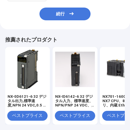
続行
推薦されたプロダクト
NX-0D6121-6 32 デジ
NX-ID6142-6 32 デジ
NX701-1600 S
タル出力,標準速
タル入力、標準速度、
NX7 CPU、80
度,NPN 24 VDC,0.5 A/
NPN/PNP 24 VDC、
リ、内蔵 Ether
ポイント,4 A/NXユニ
FCN40 コネクタ (別売
(128 サーボ軸
ット,FCN40コネクタ
り)、幅 30 mm 在庫あ
512 EtherCAT
ベストプライス
ベストプライス
ベストプラ
(含まれていない),
り
ド)、および 2 
30mm幅在庫
EtherNet/IP
在庫