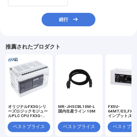
続行
推薦されたプロダクト
オリジナルFX3Gシリ
MR-JHSCBL10M-L
FX5U-
ーズロジックモジュー
国内生産ライン 10M
64MT/ES,FX5U
ルPLC CPU FX3G-
インプット;32
40MR/ES FX3G-
ジスタ出力;3x
14MR/ES FX3G-
グ;Eth;RS-48
ベストプライス
ベストプライス
ベストプラ
14MT/ES FX3G-
在庫
14MT/ESS FX3G-